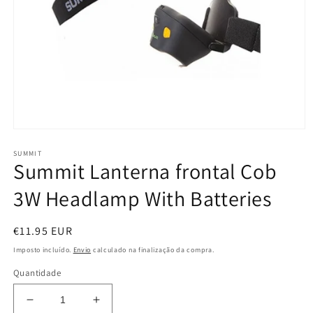
Abrir
conteúdo
SUMMIT
multimédia
Summit Lanterna frontal Cob
1
em
modal
3W Headlamp With Batteries
Preço
€11.95 EUR
normal
Imposto incluído.
Envio
calculado na finalização da compra.
Quantidade
Diminuir
Aumentar