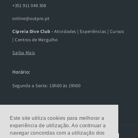
+351 911 048 308
online@outpro.pt
Cipreia Dive Club -
Atividades | Experiências | Cursos
| Centros de Mergulho
Saiba Mais
Horário:
Segunda a Sexta: 10h00 às 19h00
Facebook
Instagram
Este site utiliza cookies para melhorar a
experiência de utilização. Ao continuar a
navegar concordas com a utilização dos
Métodos