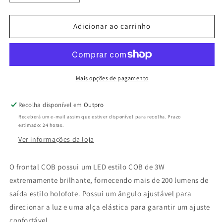
a
a
quantidade
quantidade
de
de
Adicionar ao carrinho
Summit
Summit
Lanterna
Lanterna
frontal
frontal
Cob
Cob
3W
3W
Mais opções de pagamento
Headlamp
Headlamp
With
With
Recolha disponível em
Outpro
Batteries
Batteries
Receberá um e-mail assim que estiver disponível para recolha. Prazo
estimado: 24 horas.
Ver informações da loja
O frontal COB possui um LED estilo COB de 3W
extremamente brilhante, fornecendo mais de 200 lumens de
saída estilo holofote. Possui um ângulo ajustável para
direcionar a luz e uma alça elástica para garantir um ajuste
confortável.